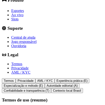
🎮
Produto
Esportes
Ao vivo
Slots
🛟
Suporte
Central de ajuda
Jogo responsável
Ouvidoria
📜
Legal
Termos
Privacidade
AML / KYC
Termos
Privacidade
AML / KYC
Experiência prática (E)
Especialização e método (E)
Autoridade editorial (A)
Confiabilidade e transparência (T)
Contexto local Brasil
Termos de uso (resumo)