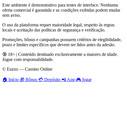
Este ambiente é demonstrativo para testes de interface. Nenhuma
oferta comercial é garantida e as condições exibidas podem mudar
sem aviso.
O uso da plataforma requer maioridade legal, respeito às regras
locais e aceitação das políticas de segurança e verificação.
Promoções, bônus e campanhas possuem critérios de elegibilidade,
prazo e limites específicos que devem ser lidos antes da adesão.
🔞 18+ | Conteúdo destinado exclusivamente a maiores de idade.
Jogue com responsabilidade.
© Euzzo — Cassino Online
🏠
Início
🎁
Bônus
💳
Depósito
📲
App
🎮
Jogar