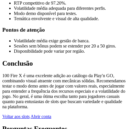
RTP competitivo de 97.20%.
Volatilidade média adequada para diferentes perfis.
Modo demo disponível para testes.
Temática envolvente e visual de alta qualidade.
Pontos de atenção
Volatilidade média exige gestão de banca.
Sessões sem bônus podem se estender por 20 a 50 giros.
Disponibilidade pode variar por região.
Conclusão
100 Fire X é uma excelente adição ao catálogo da Play'n GO,
combinando visual atraente com mecânicas sólidas. Recomendamos
testar o modo demo antes de jogar com valores reais, especialmente
para entender a frequência dos recursos especiais e a volatilidade do
jogo. No geral, é uma ótima escolha tanto para jogadores casuais
quanto para entusiastas de slots que buscam variedade e qualidade
na plataforma.
Voltar aos slots
Abrir conta
Perguntas Frequentes