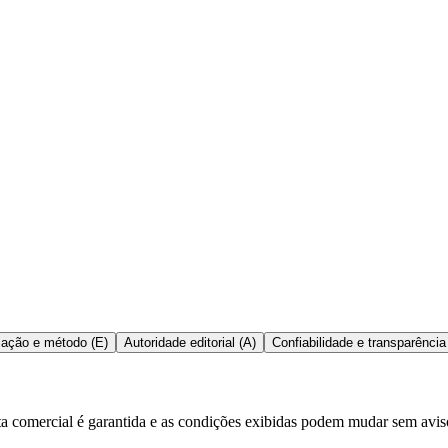
zação e método (E)
Autoridade editorial (A)
Confiabilidade e transparência
ta comercial é garantida e as condições exibidas podem mudar sem avis