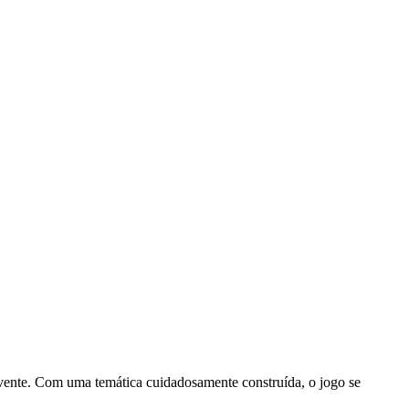
lvente. Com uma temática cuidadosamente construída, o jogo se