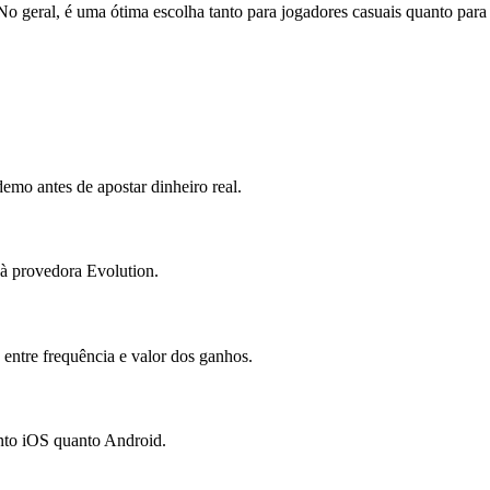
. No geral, é uma ótima escolha tanto para jogadores casuais quanto para
mo antes de apostar dinheiro real.
à provedora Evolution.
entre frequência e valor dos ganhos.
anto iOS quanto Android.