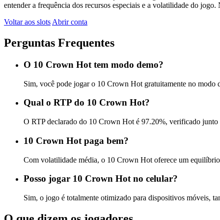
entender a frequência dos recursos especiais e a volatilidade do jogo
Voltar aos slots
Abrir conta
Perguntas Frequentes
O 10 Crown Hot tem modo demo?
Sim, você pode jogar o 10 Crown Hot gratuitamente no modo de
Qual o RTP do 10 Crown Hot?
O RTP declarado do 10 Crown Hot é 97.20%, verificado junto 
10 Crown Hot paga bem?
Com volatilidade média, o 10 Crown Hot oferece um equilíbrio 
Posso jogar 10 Crown Hot no celular?
Sim, o jogo é totalmente otimizado para dispositivos móveis, t
O que dizem os jogadores