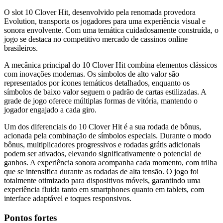
O slot 10 Clover Hit, desenvolvido pela renomada provedora
Evolution, transporta os jogadores para uma experiência visual e
sonora envolvente. Com uma temática cuidadosamente construída, o
jogo se destaca no competitivo mercado de cassinos online
brasileiros.
A mecânica principal do 10 Clover Hit combina elementos clássicos
com inovações modernas. Os símbolos de alto valor são
representados por ícones temáticos detalhados, enquanto os
símbolos de baixo valor seguem o padrão de cartas estilizadas. A
grade de jogo oferece múltiplas formas de vitória, mantendo o
jogador engajado a cada giro.
Um dos diferenciais do 10 Clover Hit é a sua rodada de bônus,
acionada pela combinação de símbolos especiais. Durante o modo
bônus, multiplicadores progressivos e rodadas grátis adicionais
podem ser ativados, elevando significativamente o potencial de
ganhos. A experiência sonora acompanha cada momento, com trilha
que se intensifica durante as rodadas de alta tensão. O jogo foi
totalmente otimizado para dispositivos móveis, garantindo uma
experiência fluida tanto em smartphones quanto em tablets, com
interface adaptável e toques responsivos.
Pontos fortes