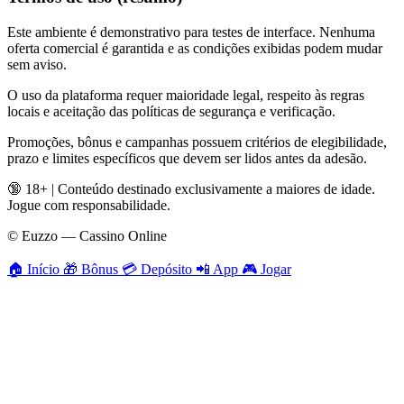
Este ambiente é demonstrativo para testes de interface. Nenhuma
oferta comercial é garantida e as condições exibidas podem mudar
sem aviso.
O uso da plataforma requer maioridade legal, respeito às regras
locais e aceitação das políticas de segurança e verificação.
Promoções, bônus e campanhas possuem critérios de elegibilidade,
prazo e limites específicos que devem ser lidos antes da adesão.
🔞 18+ | Conteúdo destinado exclusivamente a maiores de idade.
Jogue com responsabilidade.
© Euzzo — Cassino Online
🏠
Início
🎁
Bônus
💳
Depósito
📲
App
🎮
Jogar