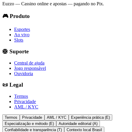
Euzzo — Cassino online e apostas — pagando no Pix.
🎮
Produto
Esportes
Ao vivo
Slots
🛟
Suporte
Central de ajuda
Jogo responsável
Ouvidoria
📜
Legal
Termos
Privacidade
AML / KYC
Termos
Privacidade
AML / KYC
Experiência prática (E)
Especialização e método (E)
Autoridade editorial (A)
Confiabilidade e transparência (T)
Contexto local Brasil