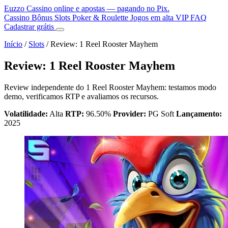
Euzzo
Cassino online e apostas — pagando no Pix.
Cassino
Bônus
Slots
Poker & Roulette
Jogos em alta
VIP
FAQ
Cadastrar grátis
Início
/
Slots
/
Review: 1 Reel Rooster Mayhem
Review: 1 Reel Rooster Mayhem
Review independente do 1 Reel Rooster Mayhem: testamos modo
demo, verificamos RTP e avaliamos os recursos.
Volatilidade:
Alta
RTP:
96.50%
Provider:
PG Soft
Lançamento:
2025