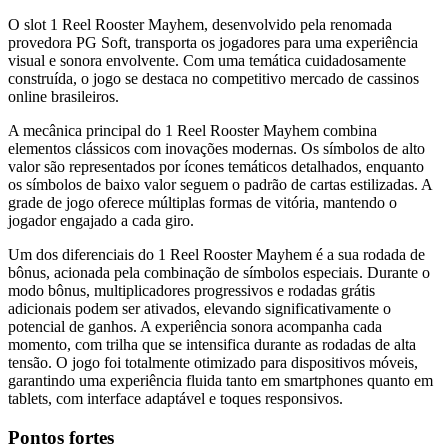
O slot 1 Reel Rooster Mayhem, desenvolvido pela renomada
provedora PG Soft, transporta os jogadores para uma experiência
visual e sonora envolvente. Com uma temática cuidadosamente
construída, o jogo se destaca no competitivo mercado de cassinos
online brasileiros.
A mecânica principal do 1 Reel Rooster Mayhem combina
elementos clássicos com inovações modernas. Os símbolos de alto
valor são representados por ícones temáticos detalhados, enquanto
os símbolos de baixo valor seguem o padrão de cartas estilizadas. A
grade de jogo oferece múltiplas formas de vitória, mantendo o
jogador engajado a cada giro.
Um dos diferenciais do 1 Reel Rooster Mayhem é a sua rodada de
bônus, acionada pela combinação de símbolos especiais. Durante o
modo bônus, multiplicadores progressivos e rodadas grátis
adicionais podem ser ativados, elevando significativamente o
potencial de ganhos. A experiência sonora acompanha cada
momento, com trilha que se intensifica durante as rodadas de alta
tensão. O jogo foi totalmente otimizado para dispositivos móveis,
garantindo uma experiência fluida tanto em smartphones quanto em
tablets, com interface adaptável e toques responsivos.
Pontos fortes