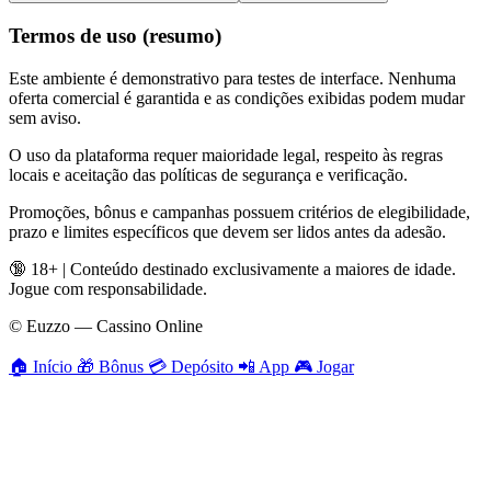
Termos de uso (resumo)
Este ambiente é demonstrativo para testes de interface. Nenhuma
oferta comercial é garantida e as condições exibidas podem mudar
sem aviso.
O uso da plataforma requer maioridade legal, respeito às regras
locais e aceitação das políticas de segurança e verificação.
Promoções, bônus e campanhas possuem critérios de elegibilidade,
prazo e limites específicos que devem ser lidos antes da adesão.
🔞 18+ | Conteúdo destinado exclusivamente a maiores de idade.
Jogue com responsabilidade.
© Euzzo — Cassino Online
🏠
Início
🎁
Bônus
💳
Depósito
📲
App
🎮
Jogar