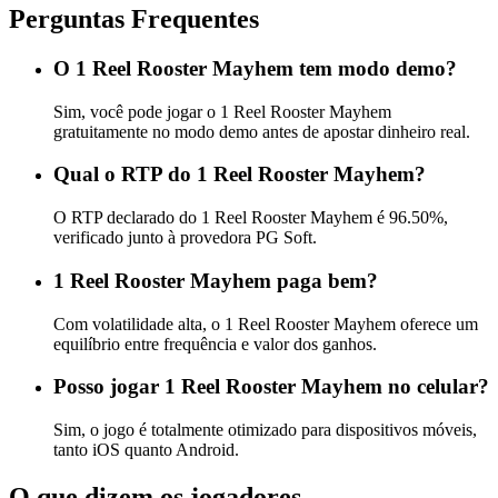
Perguntas Frequentes
O 1 Reel Rooster Mayhem tem modo demo?
Sim, você pode jogar o 1 Reel Rooster Mayhem
gratuitamente no modo demo antes de apostar dinheiro real.
Qual o RTP do 1 Reel Rooster Mayhem?
O RTP declarado do 1 Reel Rooster Mayhem é 96.50%,
verificado junto à provedora PG Soft.
1 Reel Rooster Mayhem paga bem?
Com volatilidade alta, o 1 Reel Rooster Mayhem oferece um
equilíbrio entre frequência e valor dos ganhos.
Posso jogar 1 Reel Rooster Mayhem no celular?
Sim, o jogo é totalmente otimizado para dispositivos móveis,
tanto iOS quanto Android.
O que dizem os jogadores