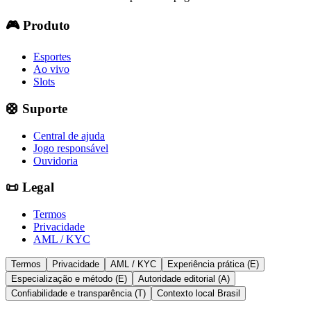
🎮
Produto
Esportes
Ao vivo
Slots
🛟
Suporte
Central de ajuda
Jogo responsável
Ouvidoria
📜
Legal
Termos
Privacidade
AML / KYC
Termos
Privacidade
AML / KYC
Experiência prática (E)
Especialização e método (E)
Autoridade editorial (A)
Confiabilidade e transparência (T)
Contexto local Brasil