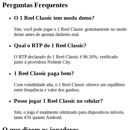
Perguntas Frequentes
O 1 Reel Classic tem modo demo?
Sim, você pode jogar o 1 Reel Classic gratuitamente no modo
demo antes de apostar dinheiro real.
Qual o RTP do 1 Reel Classic?
O RTP declarado do 1 Reel Classic é 96.50%, verificado
junto à provedora Nolimit City.
1 Reel Classic paga bem?
Com volatilidade alta, o 1 Reel Classic oferece um equilíbrio
entre frequência e valor dos ganhos.
Posso jogar 1 Reel Classic no celular?
Sim, o jogo é totalmente otimizado para dispositivos móveis,
tanto iOS quanto Android.
O que dizem os jogadores