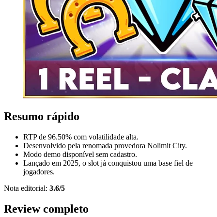
Resumo rápido
RTP de 96.50% com volatilidade alta.
Desenvolvido pela renomada provedora Nolimit City.
Modo demo disponível sem cadastro.
Lançado em 2025, o slot já conquistou uma base fiel de
jogadores.
Nota editorial:
3.6/5
Review completo