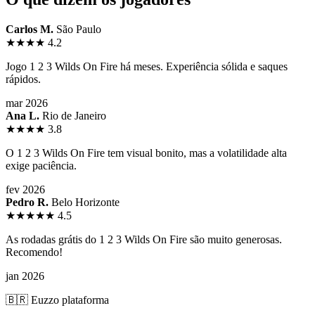
Carlos M.
São Paulo
★★★★
4.2
Jogo 1 2 3 Wilds On Fire há meses. Experiência sólida e saques
rápidos.
mar 2026
Ana L.
Rio de Janeiro
★★★★
3.8
O 1 2 3 Wilds On Fire tem visual bonito, mas a volatilidade alta
exige paciência.
fev 2026
Pedro R.
Belo Horizonte
★★★★★
4.5
As rodadas grátis do 1 2 3 Wilds On Fire são muito generosas.
Recomendo!
jan 2026
🇧🇷 Euzzo plataforma