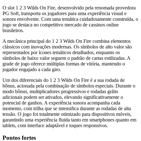
O slot 1 2 3 Wilds On Fire, desenvolvido pela renomada provedora
PG Soft, transporta os jogadores para uma experiência visual e
sonora envolvente. Com uma temática cuidadosamente construída, o
jogo se destaca no competitivo mercado de cassinos online
brasileiros.
A mecânica principal do 1 2 3 Wilds On Fire combina elementos
clássicos com inovações modernas. Os símbolos de alto valor são
representados por ícones temáticos detalhados, enquanto os
símbolos de baixo valor seguem o padrão de cartas estilizadas. A
grade de jogo oferece múltiplas formas de vitória, mantendo o
jogador engajado a cada giro.
Um dos diferenciais do 1 2 3 Wilds On Fire é a sua rodada de
bônus, acionada pela combinação de símbolos especiais. Durante o
modo bônus, multiplicadores progressivos e rodadas grátis
adicionais podem ser ativados, elevando significativamente o
potencial de ganhos. A experiência sonora acompanha cada
momento, com trilha que se intensifica durante as rodadas de alta
tensão. O jogo foi totalmente otimizado para dispositivos móveis,
garantindo uma experiência fluida tanto em smartphones quanto em
tablets, com interface adaptável e toques responsivos.
Pontos fortes