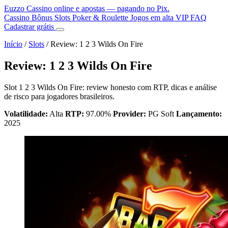
Euzzo
Cassino online e apostas — pagando no Pix.
Cassino
Bônus
Slots
Poker & Roulette
Jogos em alta
VIP
FAQ
Cadastrar grátis
Início
/
Slots
/
Review: 1 2 3 Wilds On Fire
Review: 1 2 3 Wilds On Fire
Slot 1 2 3 Wilds On Fire: review honesto com RTP, dicas e análise
de risco para jogadores brasileiros.
Volatilidade:
Alta
RTP:
97.00%
Provider:
PG Soft
Lançamento:
2025