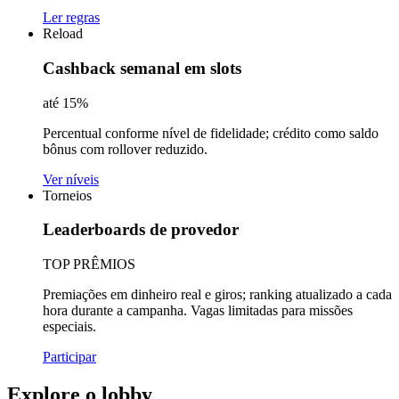
Ler regras
Reload
Cashback semanal em slots
até 15%
Percentual conforme nível de fidelidade; crédito como saldo
bônus com rollover reduzido.
Ver níveis
Torneios
Leaderboards de provedor
TOP PRÊMIOS
Premiações em dinheiro real e giros; ranking atualizado a cada
hora durante a campanha. Vagas limitadas para missões
especiais.
Participar
Explore o lobby