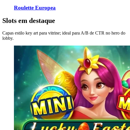
Roulette Europea
Slots em destaque
Capas estilo key art para vitrine; ideal para A/B de CTR no hero do
lobby.