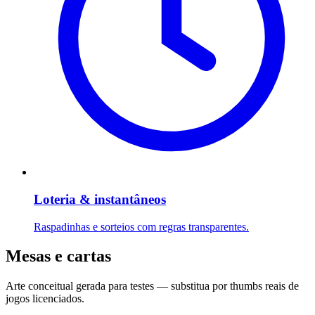
Loteria & instantâneos
Raspadinhas e sorteios com regras transparentes.
Mesas e cartas
Arte conceitual gerada para testes — substitua por thumbs reais de
jogos licenciados.