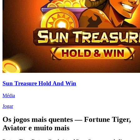
Sun Treasure Hold And Win
Média
Jogar
Os jogos mais quentes — Fortune Tiger,
Aviator e muito mais