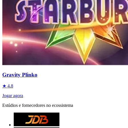
Gravity Plinko
★
4.8
Jogar agora
Estúdios e fornecedores no ecossistema