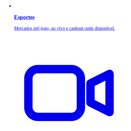
Esportes
Mercados pré-jogo, ao vivo e cashout onde disponível.