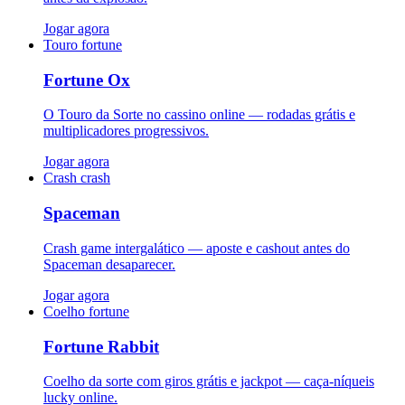
Jogar agora
Touro
fortune
Fortune Ox
O Touro da Sorte no cassino online — rodadas grátis e
multiplicadores progressivos.
Jogar agora
Crash
crash
Spaceman
Crash game intergalático — aposte e cashout antes do
Spaceman desaparecer.
Jogar agora
Coelho
fortune
Fortune Rabbit
Coelho da sorte com giros grátis e jackpot — caça-níqueis
lucky online.