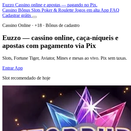
Euzzo
Cassino online e apostas — pagando no Pix.
Cassino
Bônus
Slots
Poker & Roulette
Jogos em alta
App
FAQ
Cadastrar grátis
Cassino Online · +18 · Bônus de cadastro
Euzzo — cassino online, caça-níqueis e
apostas com pagamento via Pix
Slots, Fortune Tiger, Aviator, Mines e mesas ao vivo. Pix sem taxas.
Entrar
App
Slot recomendado de hoje