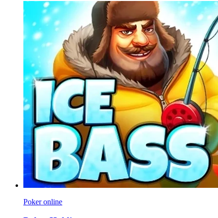
Poker online